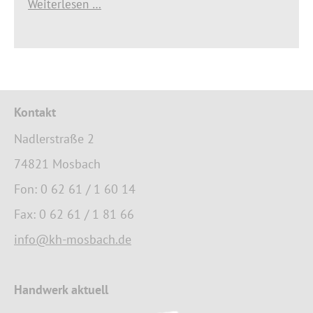
Weiterlesen …
Kontakt
Nadlerstraße 2
74821 Mosbach
Fon: 0 62 61 / 1 60 14
Fax: 0 62 61 / 1 81 66
info@kh-mosbach.de
Handwerk aktuell