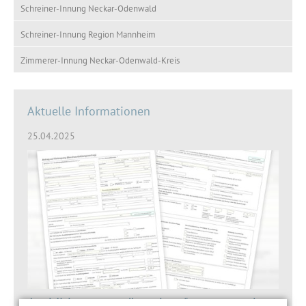
Schreiner-Innung Neckar-Odenwald
Schreiner-Innung Region Mannheim
Zimmerer-Innung Neckar-Odenwald-Kreis
Aktuelle Informationen
25.04.2025
Ausbildungsverträge ab sofort nur noch