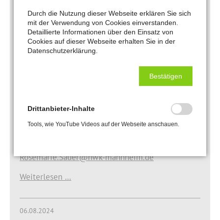
online.
Durch die Nutzung dieser Webseite erklären Sie sich
mit der Verwendung von Cookies einverstanden.
Detaillierte Informationen über den Einsatz von
gehen Sie zunächst auf die Homepage
Cookies auf dieser Webseite erhalten Sie in der
unserer Kammer: www.hwk-mannheim.de
Datenschutzerklärung.
danach in Ausbildung / Betriebe /
Kundenportal ( beim erstmaligen Login
Bestätigen
halten Sie bitte Ihre Betriebsnummer parat).
Bei Fragen wenden Sie sich bitte an: Rosemarie
Drittanbieter-Inhalte
Sauer (Berufsbildung), Handwerkskammer
Tools, wie YouTube Videos auf der Webseite anschauen.
Mannheim Rhein-Neckar-Odenwald Telefon: 0621
18002-131, Fax: 0621 18002-400 E-Mail:
Rosemarie.Sauer@hwk-mannheim.de
Weiterlesen …
06.08.2024