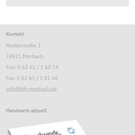
Kontakt
Nadlerstraße 2
74821 Mosbach
Fon: 0 62 61 / 1 60 14
Fax: 0 62 61 / 1 81 66
info@kh-mosbach.de
Handwerk aktuell