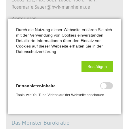
Rosemarie.Sauer@hwk-mannheim.de
Weiterlesen …
Durch die Nutzung dieser Webseite erklären Sie sich
mit der Verwendung von Cookies einverstanden.
06.08.2024
Detaillierte Informationen über den Einsatz von
Cookies auf dieser Webseite erhalten Sie in der
Tipps für Azubis und Ausbildungsbetriebe:
Datenschutzerklärung.
So gelingt ein guter Start in die Lehrzeit
Handwerkskammer in Mannheim berichtet einen
Bestätigen
Monat vor dem Start ins Ausbildungsjahr von
deutlichem Plus an neuen Azubis.
Drittanbieter-Inhalte
Weiterlesen …
Tools, wie YouTube Videos auf der Webseite anschauen.
05.05.2023
Das Monster Bürokratie